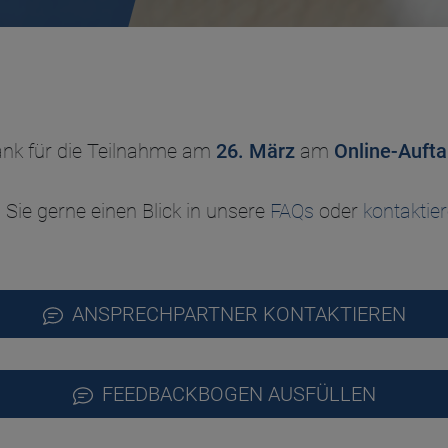
ank für die Teilnahme am
26. März
am
Online-Aufta
 Sie gerne einen Blick in unsere
FAQs
oder
kontaktie
ANSPRECHPARTNER KONTAKTIEREN
FEEDBACKBOGEN AUSFÜLLEN