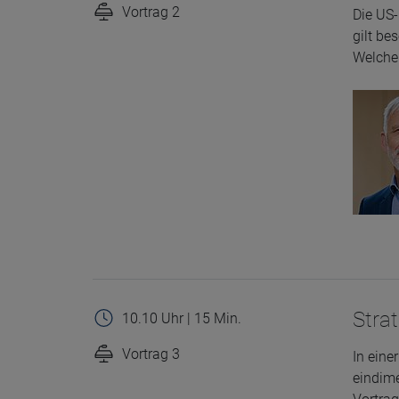
Vortrag 2
Die US-
gilt be
Welche 
Strat
10.10 Uhr | 15 Min.
Vortrag 3
In eine
eindime