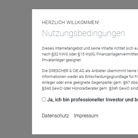
HERZLICH WILLKOMMEN!
BÜNDNIS FÜR FONDS P
Nutzungsbedingungen
Dieses Internetangebot und seine Inhalte richtet sich
Begr
09.30 Uhr | 10 Min.
nach §32 KWG oder §15 WplG, Finanzanlagenvermittler
Privatanleger geeignet.
Begrüßung
Die DRESCHER & CIE AG als Anbieter übernimmt keine Haf
Informationen weder als Entscheidungsgrundlage für Fin
Anleger oder eine geeignete Gegenpartei gem. §67 Abs
§34d GewO oder Honorarberater gem. §34h GewO sind
Ja, ich bin professioneller Investor und
Datenschutz
Impressum