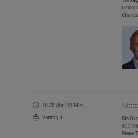
Vortrag
untersc
Chancen
Moder
10.25 Uhr | 15 Min.
Vortrag 4
Die Dyn
800 Mil
Diese T