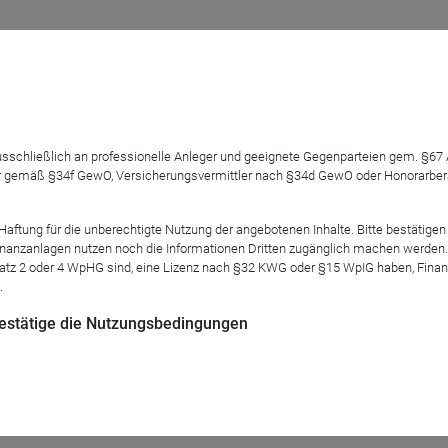
ORTFOLIO 2026 | ONLINE
| Don
 ausschließlich an professionelle Anleger und geeignete Gegenparteien gem. §6
üßung & Ausblick auf das Programm
 gemäß §34f GewO, Versicherungsvermittler nach §34d GewO oder Honorarberate
tung für die unberechtigte Nutzung der angebotenen Inhalte. Bitte bestätigen 
anzanlagen nutzen noch die Informationen Dritten zugänglich machen werden. Fe
atz 2 oder 4 WpHG sind, eine Lizenz nach §32 KWG oder §15 WpIG haben, Finan
.
Björn Drescher
Vorstand
 bestätige die Nutzungsbedingungen
DRESCHER & CIE AG