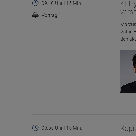
KI-Hy
09.40 Uhr | 15 Min.
vers
Vortrag 1
Name
CPref
Marcus 
Anbieter
D&C
Value 
Zweck
den akt
Ablauf
1 Jahr
Kapi
09.55 Uhr | 15 Min.