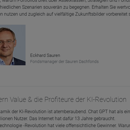
, warum Portfolios breit über Assetklassen, Strategien und Fond
hiedlichen Szenarien souverän zu begegnen. Erhalten Sie wertvol
 nutzen und zugleich auf vielfältige Zukunftsbilder vorbereitet 
Eckhard Sauren
Fondsmanager der Sauren Dachfonds
n Value & die Profiteure der KI-Revolution
amik der KI-Revolution ist atemberaubend. Chat GPT hat als e
lionen Nutzer. Das Internet hat dafür 13 Jahre gebraucht.
echnologie -Revolution hat viele offensichtliche Gewinner. Warum