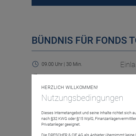
BÜNDNIS FÜR FONDS TO
Einl
09.00 Uhr | 30 Min.
Einlass & Empfang
HERZLICH WILLKOMMEN!
Nutzungsbedingungen
Begr
09.30 Uhr | 10 Min.
Dieses Internetangebot und seine Inhalte richtet sich
nach §32 KWG oder §15 WplG, Finanzanlagenvermittler
Begrüßung
Privatanleger geeignet.
Die DRESCHER & CIE AG als Anbieter übernimmt keine Haf