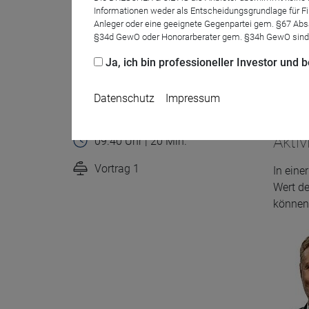
Informationen weder als Entscheidungsgrundlage für Fin
Anleger oder eine geeignete Gegenpartei gem. §67 Abs
§34d GewO oder Honorarberater gem. §34h GewO sind
Ja, ich bin professioneller Investor und
Datenschutz
Impressum
Aktiv
09.40 Uhr | 20 Min.
Vortrag 1
In eine
Wert de
Name
CPref
können 
Anbieter
D&C
Zweck
Ablauf
1 Jahr