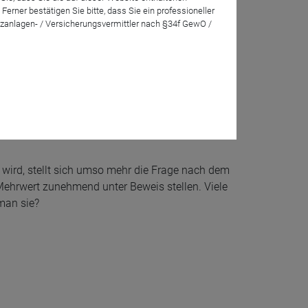
rner bestätigen Sie bitte, dass Sie ein professioneller
zanlagen- / Versicherungsvermittler nach §34f GewO /
t wird, stellt sich umso mehr die Frage nach dem
ehrwert zunehmend unter Beweis stellen. Viele
 man sie?