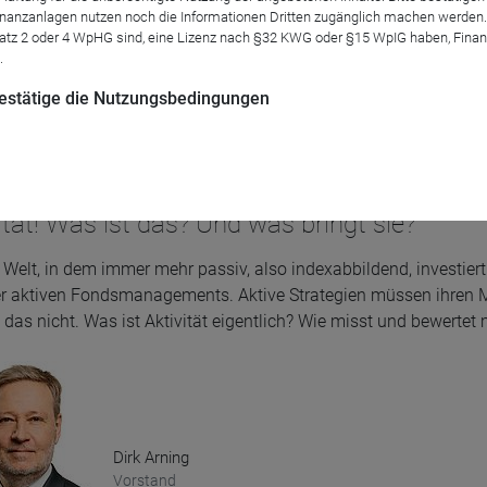
anzanlagen nutzen noch die Informationen Dritten zugänglich machen werden. Fe
atz 2 oder 4 WpHG sind, eine Lizenz nach §32 KWG oder §15 WpIG haben, Finan
Björn Drescher
.
Vorstand
DRESCHER & CIE AG
 bestätige die Nutzungsbedingungen
ität! Was ist das? Und was bringt sie?
r Welt, in dem immer mehr passiv, also indexabbildend, investier
r aktiven Fondsmanagements. Aktive Strategien müssen ihren M
das nicht. Was ist Aktivität eigentlich? Wie misst und bewertet
Dirk Arning
Vorstand