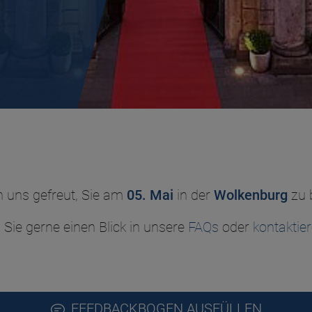
 uns gefreut, Sie am
05. Mai
in
der
Wolkenburg
zu 
 Sie gerne einen Blick in unsere
FAQs
oder
kontaktie
FEEDBACKBOGEN AUSFÜLLEN