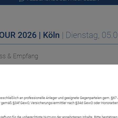
UR 2026 | Köln
| Dienstag, 05.
ass & Empfang
üßung
 ausschließlich an professionelle Anleger und geeignete Gegenparteien gem. §6
 gemäß §34f GewO, Versicherungsvermittler nach §34d GewO oder Honorarberate
tung für die unberechtigte Nutzung der angebotenen Inhalte. Bitte bestätigen 